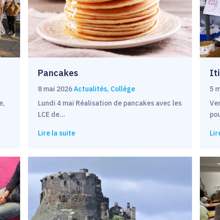
Pancakes
It
8 mai 2026
Actualités
,
Collège
5 
e,
Lundi 4 mai Réalisation de pancakes avec les
Ven
LCE de…
po
Lire la suite
Lir