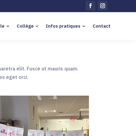
le
Collège
Infos pratiques
Contact
pharetra elit. Fusce ut mauris quam.
es eget orci.